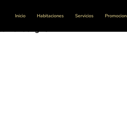
Inicio
Habitaciones
Servicios
Promocion
teriores-g–04