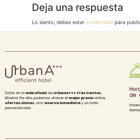
Deja una respuesta
conectado
Lo siento, debes estar
para publi
Hora
Estás en la
web oficial
de
UrbanA+++ Tres Cantos
,
de 
Madrid. Por ello, podemos ofrecer el
mejor precio
online,
ofertas únicas
, una r
eserva inmediata
y un trato
Horari
personalizado.
doming