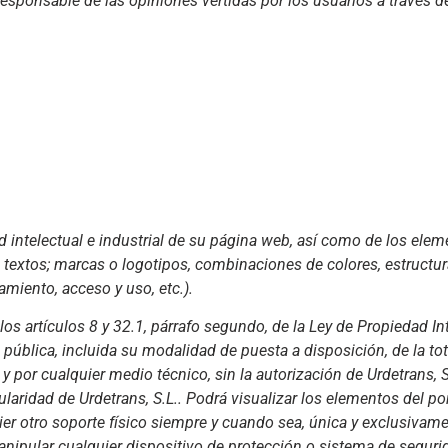
responsable de las opiniones vertidas por los usuarios a través de
dad intelectual e industrial de su página web, así como de los el
o textos; marcas o logotipos, combinaciones de colores, estructur
iento, acceso y uso, etc.).
los artículos 8 y 32.1, párrafo segundo, de la Ley de Propiedad 
 pública, incluida su modalidad de puesta a disposición, de la to
 y por cualquier medio técnico, sin la autorización de Urdetrans
tularidad de Urdetrans, S.L.. Podrá visualizar los elementos del po
er otro soporte físico siempre y cuando sea, única y exclusivame
anipular cualquier dispositivo de protección o sistema de segurid