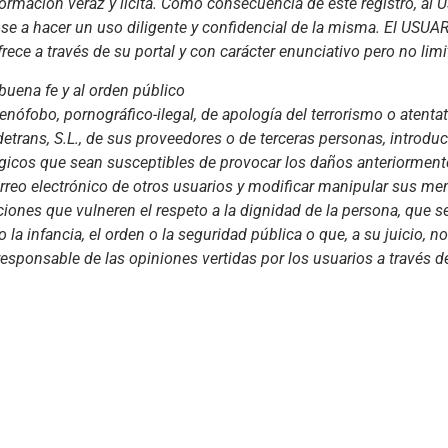
formación veraz y lícita. Como consecuencia de este registro, al
se a hacer un uso diligente y confidencial de la misma. El USU
rece a través de su portal y con carácter enunciativo pero no limi
a buena fe y al orden público
xenófobo, pornográfico-ilegal, de apología del terrorismo o aten
trans, S.L., de sus proveedores o de terceras personas, introducir
lógicos que sean susceptibles de provocar los daños anteriorme
correo electrónico de otros usuarios y modificar manipular sus men
ciones que vulneren el respeto a la dignidad de la persona, que s
o la infancia, el orden o la seguridad pública o que, a su juicio, 
responsable de las opiniones vertidas por los usuarios a través de