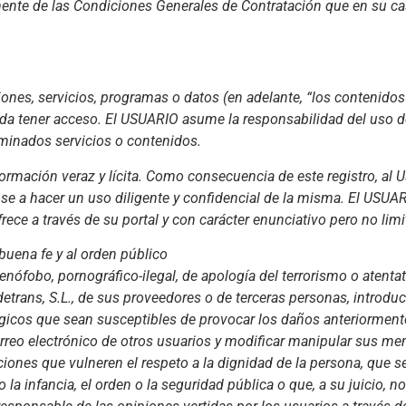
ente de las Condiciones Generales de Contratación que en su ca
nes, servicios, programas o datos (en adelante, “los contenidos”
eda tener acceso. El USUARIO asume la responsabilidad del uso de
rminados servicios o contenidos.
formación veraz y lícita. Como consecuencia de este registro, al
se a hacer un uso diligente y confidencial de la misma. El USU
rece a través de su portal y con carácter enunciativo pero no limi
a buena fe y al orden público
xenófobo, pornográfico-ilegal, de apología del terrorismo o aten
trans, S.L., de sus proveedores o de terceras personas, introducir
lógicos que sean susceptibles de provocar los daños anteriorme
correo electrónico de otros usuarios y modificar manipular sus men
ciones que vulneren el respeto a la dignidad de la persona, que s
o la infancia, el orden o la seguridad pública o que, a su juicio, 