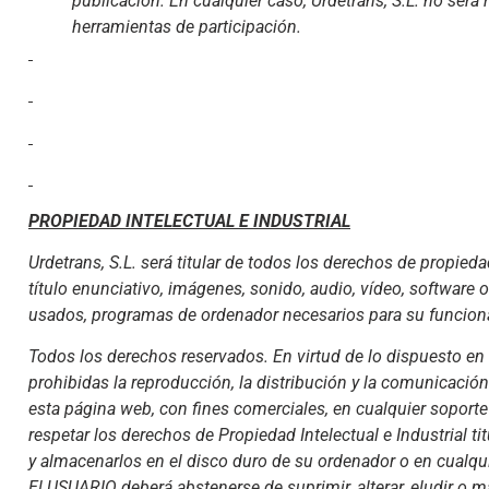
publicación. En cualquier caso, Urdetrans, S.L. no será 
herramientas de participación.
PROPIEDAD INTELECTUAL E INDUSTRIAL
Urdetrans, S.L. será titular de todos los derechos de propie
título enunciativo, imágenes, sonido, audio, vídeo, software 
usados, programas de ordenador necesarios para su funcionam
Todos los derechos reservados. En virtud de lo dispuesto en 
prohibidas la reproducción, la distribución y la comunicación
esta página web, con fines comerciales, en cualquier soporte
respetar los derechos de Propiedad Intelectual e Industrial ti
y almacenarlos en el disco duro de su ordenador o en cualqui
El USUARIO deberá abstenerse de suprimir, alterar, eludir o m