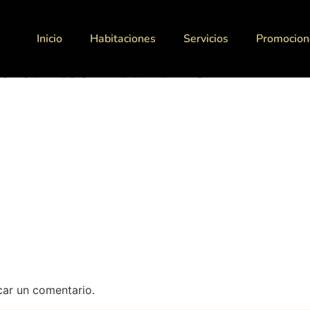
Inicio
Habitaciones
Servicios
Promocion
es-cantos-madrid-15
car un comentario.