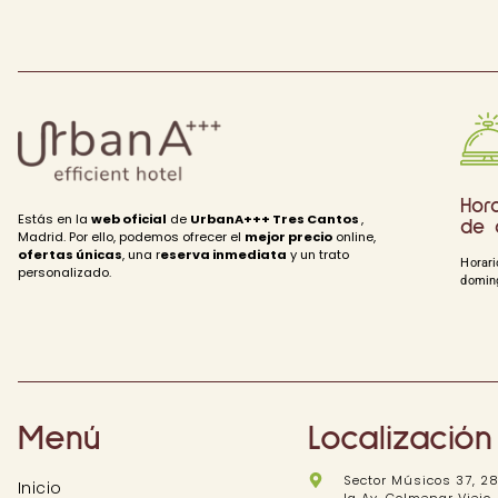
Hora
Estás en la
web oficial
de
UrbanA+++ Tres Cantos
,
de 
Madrid. Por ello, podemos ofrecer el
mejor precio
online,
ofertas únicas
, una r
eserva inmediata
y un trato
Horari
personalizado.
doming
Menú
Localización
Sector Músicos 37, 28
Inicio
la Av. Colmenar Viejo