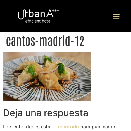
restaurante-bebola-tres-
P
cantos-madrid-12
Deja una respuesta
conectado
Lo siento, debes estar
para publicar un