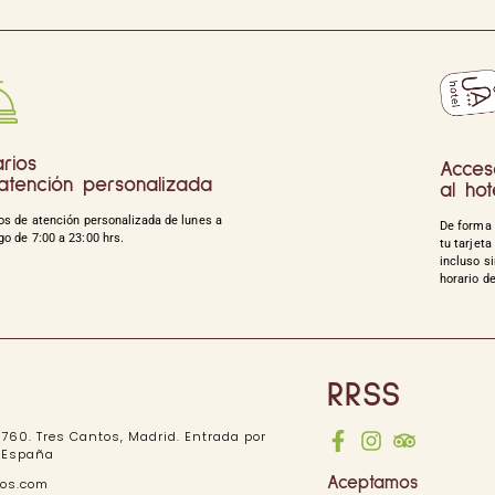
rios
Acces
atención personalizada
al hot
os de atención personalizada de lunes a
De forma 
o de 7:00 a 23:00 hrs.
tu tarjeta
incluso si
horario d
RRSS
760. Tres Cantos, Madrid. Entrada por
. España
Aceptamos
tos.com