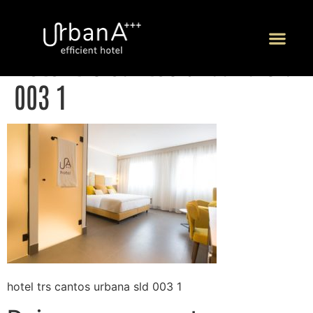
hotel trs cantos urbana sld
P
003 1
hotel trs cantos urbana sld 003 1