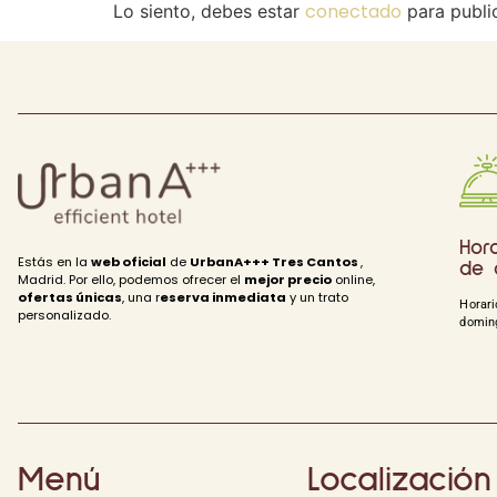
conectado
Lo siento, debes estar
para publi
Hora
Estás en la
web oficial
de
UrbanA+++ Tres Cantos
,
de 
Madrid. Por ello, podemos ofrecer el
mejor precio
online,
ofertas únicas
, una r
eserva inmediata
y un trato
Horari
personalizado.
doming
Menú
Localización