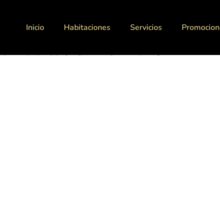
Inicio
Habitaciones
Servicios
Promocion
na habitacion normal 3