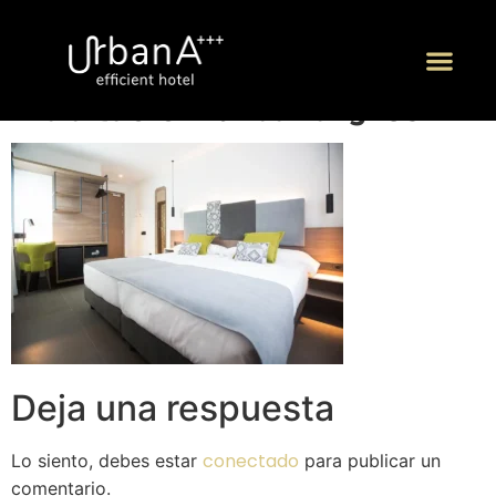
habitacion-urbana-g–09
P
Deja una respuesta
conectado
Lo siento, debes estar
para publicar un
comentario.