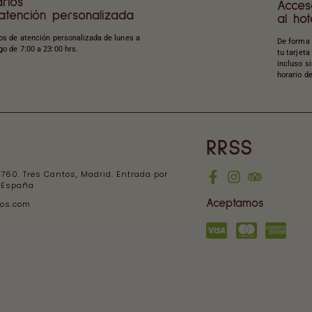
rios
Acces
atención personalizada
al hot
os de atención personalizada de lunes a
De forma 
o de 7:00 a 23:00 hrs.
tu tarjeta
incluso si
horario d
RRSS
760. Tres Cantos, Madrid. Entrada por
. España
Aceptamos
tos.com