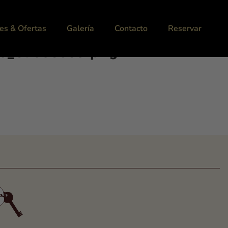
es & Ofertas
Galería
Contacto
Reservar
08_6a386560.png