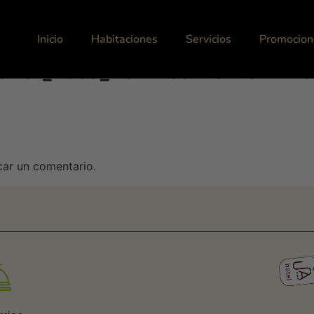
Inicio
Habitaciones
Servicios
Promocion
shot_1880_2022-06-10-15-12-
car un comentario.