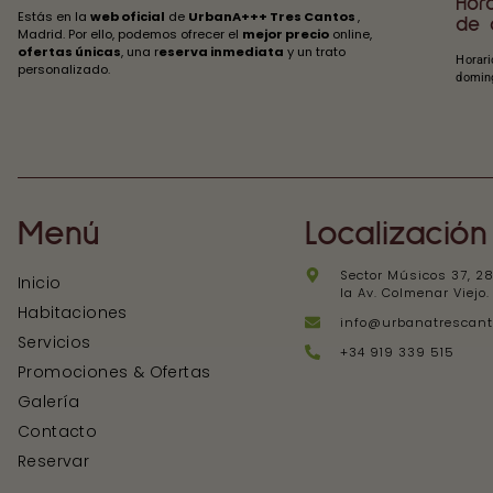
Hora
Estás en la
web oficial
de
UrbanA+++ Tres Cantos
,
de 
Madrid. Por ello, podemos ofrecer el
mejor precio
online,
ofertas únicas
, una r
eserva inmediata
y un trato
Horari
personalizado.
doming
Menú
Localización
Sector Músicos 37, 28
Inicio
la Av. Colmenar Viejo
Habitaciones
info@urbanatrescan
Servicios
+34 919 339 515
Promociones & Ofertas
Galería
Contacto
Reservar