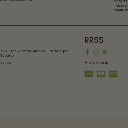
tu tarjeta
incluso si
horario d
RRSS
760. Tres Cantos, Madrid. Entrada por
. España
Aceptamos
tos.com