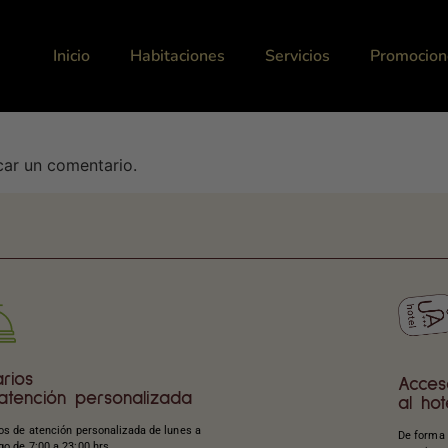
Inicio
Habitaciones
Servicios
Promocion
car un comentario.
rios
Acces
atención personalizada
al hot
os de atención personalizada de lunes a
De forma 
o de 7:00 a 23:00 hrs.