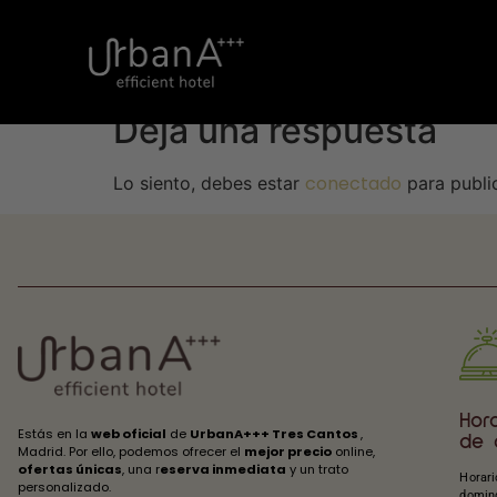
config
Deja una respuesta
conectado
Lo siento, debes estar
para publi
Hora
Estás en la
web oficial
de
UrbanA+++ Tres Cantos
,
de 
Madrid. Por ello, podemos ofrecer el
mejor precio
online,
ofertas únicas
, una r
eserva inmediata
y un trato
Horari
personalizado.
doming